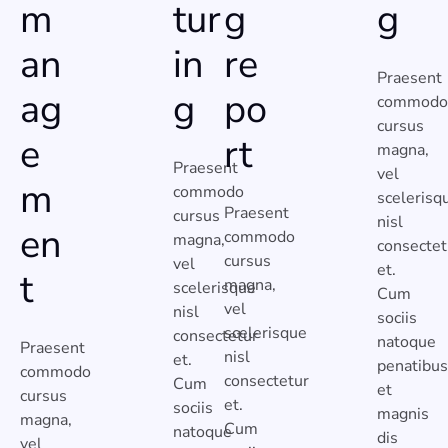
m
tur
g
g
an
in
re
Praesent
ag
g
po
commodo
cursus
e
rt
magna,
Praesent
vel
m
commodo
scelerisq
Praesent
cursus
nisl
en
commodo
magna,
consectet
cursus
vel
et.
t
magna,
scelerisque
Cum
vel
nisl
sociis
scelerisque
consectetur
natoque
Praesent
nisl
et.
penatibus
commodo
consectetur
Cum
et
cursus
et.
sociis
magnis
magna,
Cum
natoque
dis
vel