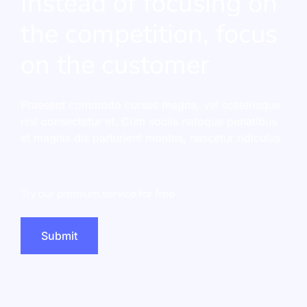
Instead of focusing on
the competition, focus
on the customer
Praesent commodo cursus magna, vel scelerisque
nisl consectetur et. Cum sociis natoque penatibus
et magnis dis parturient montes, nascetur ridiculus
Try our premium service for free
Submit