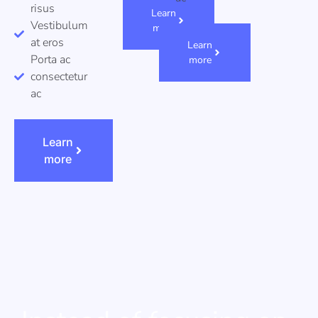
risus
Learn
Vestibulum
more
at eros
Learn
Porta ac
more
consectetur
ac
Learn
more