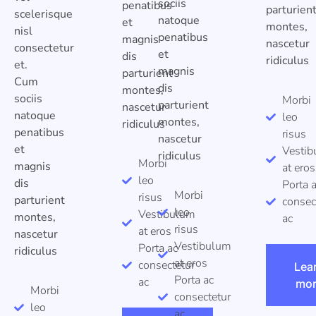
sociis
penatibus
parturien
scelerisque
natoque
et
montes,
nisl
penatibus
magnis
nascetur
consectetur
et
dis
ridiculus
et.
magnis
parturient
Cum
dis
montes,
sociis
Morbi
parturient
nascetur
natoque
leo
montes,
ridiculus
penatibus
risus
nascetur
et
Vesti
ridiculus
Morbi
magnis
at eros
leo
dis
Porta 
Morbi
risus
parturient
consec
leo
Vestibulum
montes,
ac
risus
at eros
nascetur
Vestibulum
Porta ac
ridiculus
at eros
consectetur
Lea
Porta ac
ac
mo
Morbi
consectetur
leo
ac